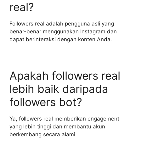
real?
Followers real adalah pengguna asli yang
benar-benar menggunakan Instagram dan
dapat berinteraksi dengan konten Anda.
Apakah followers real
lebih baik daripada
followers bot?
Ya, followers real memberikan engagement
yang lebih tinggi dan membantu akun
berkembang secara alami.