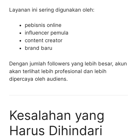
Layanan ini sering digunakan oleh:
pebisnis online
influencer pemula
content creator
brand baru
Dengan jumlah followers yang lebih besar, akun
akan terlihat lebih profesional dan lebih
dipercaya oleh audiens.
Kesalahan yang
Harus Dihindari