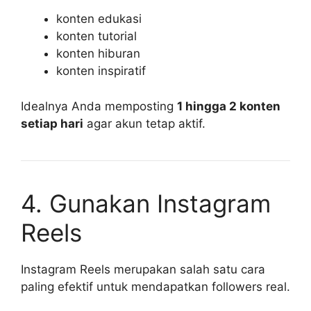
konten edukasi
konten tutorial
konten hiburan
konten inspiratif
Idealnya Anda memposting
1 hingga 2 konten
setiap hari
agar akun tetap aktif.
4. Gunakan Instagram
Reels
Instagram Reels merupakan salah satu cara
paling efektif untuk mendapatkan followers real.