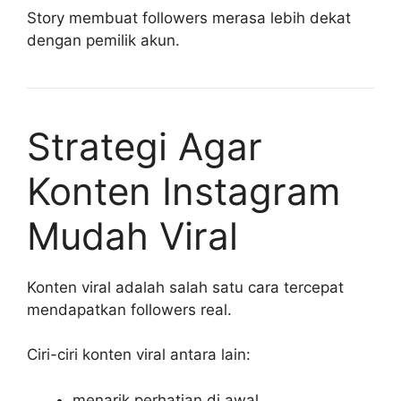
Story membuat followers merasa lebih dekat
dengan pemilik akun.
Strategi Agar
Konten Instagram
Mudah Viral
Konten viral adalah salah satu cara tercepat
mendapatkan followers real.
Ciri-ciri konten viral antara lain:
menarik perhatian di awal