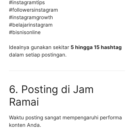
#instagramtips
#followersinstagram
#instagramgrowth
#belajarinstagram
#bisnisonline
Idealnya gunakan sekitar
5 hingga 15 hashtag
dalam setiap postingan.
6. Posting di Jam
Ramai
Waktu posting sangat mempengaruhi performa
konten Anda.