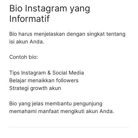
Bio Instagram yang
Informatif
Bio harus menjelaskan dengan singkat tentang
isi akun Anda.
Contoh bio:
Tips Instagram & Social Media
Belajar menaikkan followers
Strategi growth akun
Bio yang jelas membantu pengunjung
memahami manfaat mengikuti akun Anda.