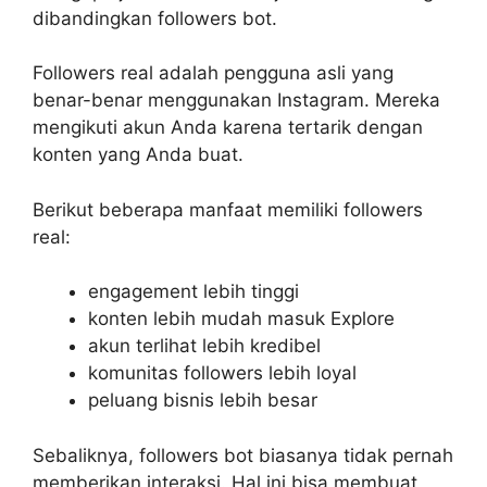
dibandingkan followers bot.
Followers real adalah pengguna asli yang
benar-benar menggunakan Instagram. Mereka
mengikuti akun Anda karena tertarik dengan
konten yang Anda buat.
Berikut beberapa manfaat memiliki followers
real:
engagement lebih tinggi
konten lebih mudah masuk Explore
akun terlihat lebih kredibel
komunitas followers lebih loyal
peluang bisnis lebih besar
Sebaliknya, followers bot biasanya tidak pernah
memberikan interaksi. Hal ini bisa membuat