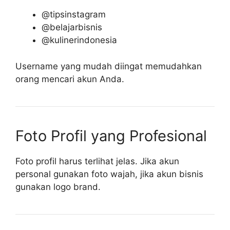
@tipsinstagram
@belajarbisnis
@kulinerindonesia
Username yang mudah diingat memudahkan
orang mencari akun Anda.
Foto Profil yang Profesional
Foto profil harus terlihat jelas. Jika akun
personal gunakan foto wajah, jika akun bisnis
gunakan logo brand.