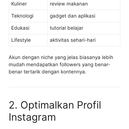
Kuliner
review makanan
Teknologi
gadget dan aplikasi
Edukasi
tutorial belajar
Lifestyle
aktivitas sehari-hari
Akun dengan niche yang jelas biasanya lebih
mudah mendapatkan followers yang benar-
benar tertarik dengan kontennya.
2. Optimalkan Profil
Instagram