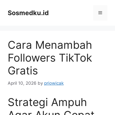
Skip
to
Sosmedku.id
Menu
content
Cara Menambah
Followers TikTok
Gratis
April 10, 2026
by
priowicak
Strategi Ampuh
Agar Akun Cepat