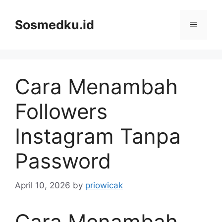
Skip
to
Sosmedku.id
Menu
content
Cara Menambah
Followers
Instagram Tanpa
Password
April 10, 2026
by
priowicak
Cara Menambah