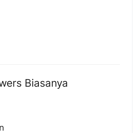
owers Biasanya
n