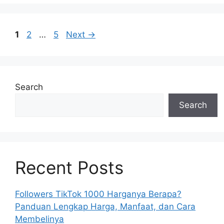
Page
Page
Page
1
2
…
5
Next
→
Search
Search
Recent Posts
Followers TikTok 1000 Harganya Berapa?
Panduan Lengkap Harga, Manfaat, dan Cara
Membelinya