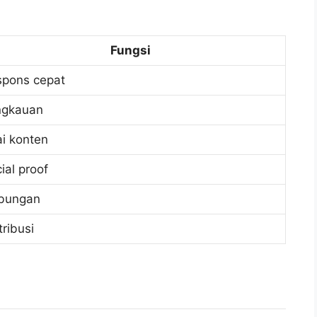
Fungsi
spons cepat
ngkauan
ai konten
ial proof
bungan
tribusi