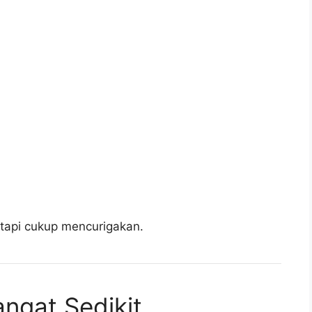
tetapi cukup mencurigakan.
angat Sedikit