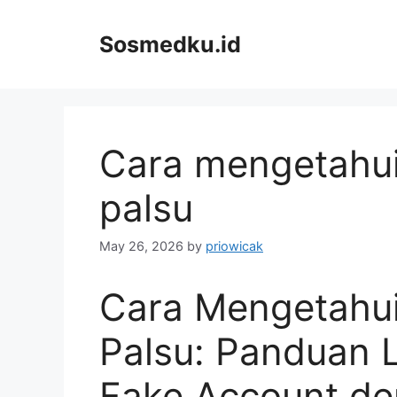
Skip
to
Sosmedku.id
content
Cara mengetahui
palsu
May 26, 2026
by
priowicak
Cara Mengetahui
Palsu: Panduan 
Fake Account d