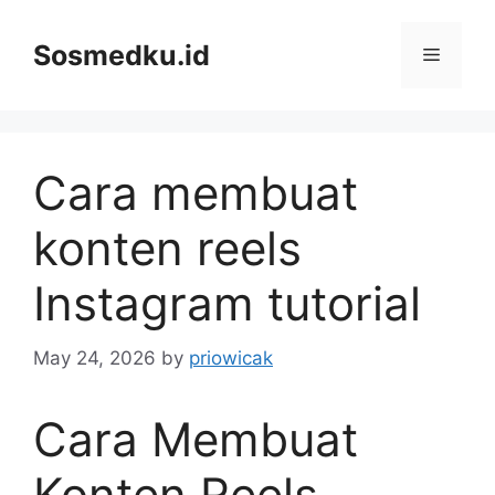
Skip
to
Sosmedku.id
Menu
content
Cara membuat
konten reels
Instagram tutorial
May 24, 2026
by
priowicak
Cara Membuat
Konten Reels